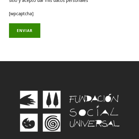
sitio y acepto dar mis datos personales
[wpcaptcha]