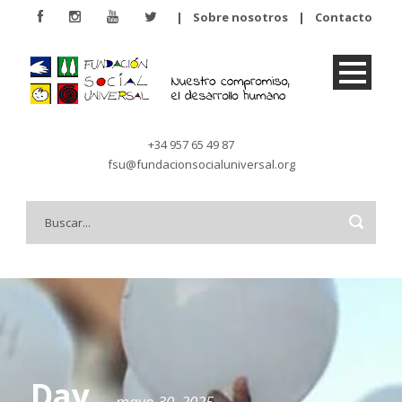
|
Sobre nosotros
|
Contacto
+34 957 65 49 87
fsu@fundacionsocialuniversal.org
Day
mayo 30, 2025