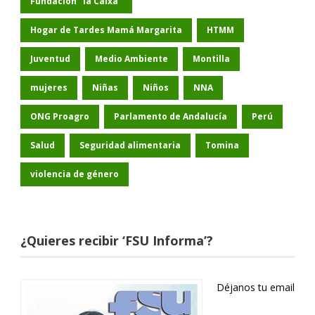
Fundación "la Caixa"
Hogar de Tardes Mamá Margarita
HTMM
Juventud
Medio Ambiente
Montilla
mujeres
Niñas
Niños
NNA
ONG Proagro
Parlamento de Andalucía
Perú
Salud
Seguridad alimentaria
Tomina
violencia de género
¿Quieres recibir ‘FSU Informa’?
Déjanos tu email