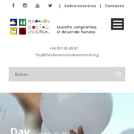
|
Sobre nosotros
|
Contacto
+34 957 65 49 87
fsu@fundacionsocialuniversal.org
Day
mayo 20, 2025