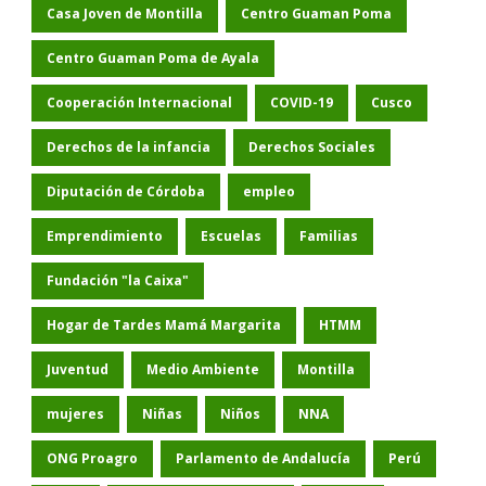
Casa Joven de Montilla
Centro Guaman Poma
Centro Guaman Poma de Ayala
Cooperación Internacional
COVID-19
Cusco
Derechos de la infancia
Derechos Sociales
Diputación de Córdoba
empleo
Emprendimiento
Escuelas
Familias
Fundación "la Caixa"
Hogar de Tardes Mamá Margarita
HTMM
Juventud
Medio Ambiente
Montilla
mujeres
Niñas
Niños
NNA
ONG Proagro
Parlamento de Andalucía
Perú