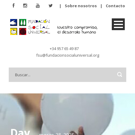
|
Sobre nosotros
|
Contacto
+34 957 65 49 87
fsu@fundacionsocialuniversal.org
Day
marzo 28, 2025