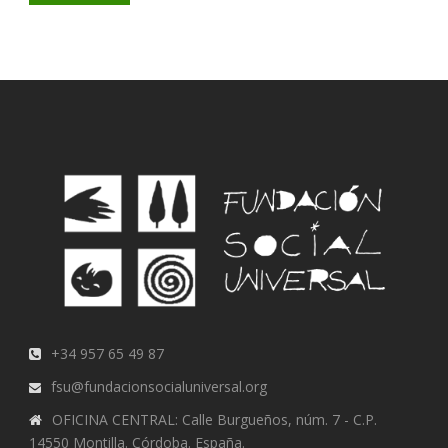
+34 957 65 49 87
fsu@fundacionsocialuniversal.org
OFICINA CENTRAL: Calle Burgueños, núm. 7 - C.P.
14550 Montilla. Córdoba. España.