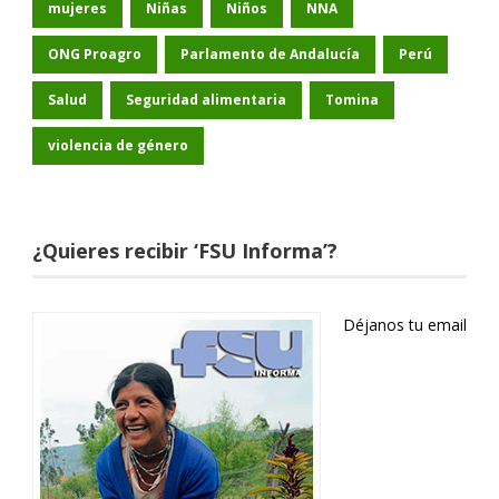
mujeres
Niñas
Niños
NNA
ONG Proagro
Parlamento de Andalucía
Perú
Salud
Seguridad alimentaria
Tomina
violencia de género
¿Quieres recibir ‘FSU Informa’?
Déjanos tu email