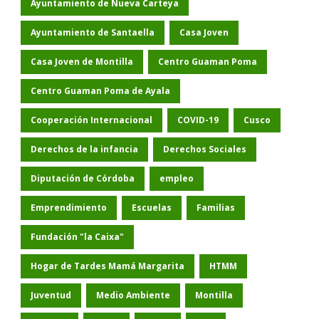
Ayuntamiento de Nueva Carteya
Ayuntamiento de Santaella
Casa Joven
Casa Joven de Montilla
Centro Guaman Poma
Centro Guaman Poma de Ayala
Cooperación Internacional
COVID-19
Cusco
Derechos de la infancia
Derechos Sociales
Diputación de Córdoba
empleo
Emprendimiento
Escuelas
Familias
Fundación "la Caixa"
Hogar de Tardes Mamá Margarita
HTMM
Juventud
Medio Ambiente
Montilla