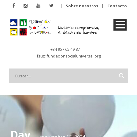
|
Sobre nosotros
|
Contacto
+34 957 65 49 87
fsu@fundacionsocialuniversal.org
Day
septiembre 13, 2024