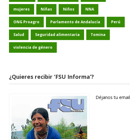
mujeres
Niñas
Niños
NNA
ONG Proagro
Parlamento de Andalucía
Perú
Salud
Seguridad alimentaria
Tomina
violencia de género
¿Quieres recibir ‘FSU Informa’?
Déjanos tu email