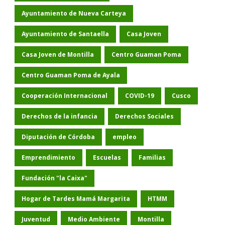
Ayuntamiento de Nueva Carteya
Ayuntamiento de Santaella
Casa Joven
Casa Joven de Montilla
Centro Guaman Poma
Centro Guaman Poma de Ayala
Cooperación Internacional
COVID-19
Cusco
Derechos de la infancia
Derechos Sociales
Diputación de Córdoba
empleo
Emprendimiento
Escuelas
Familias
Fundación "la Caixa"
Hogar de Tardes Mamá Margarita
HTMM
Juventud
Medio Ambiente
Montilla