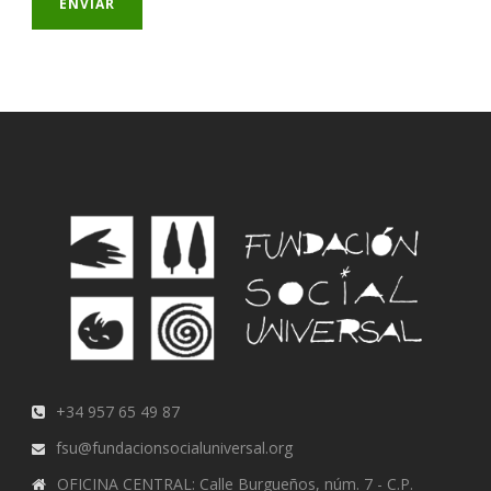
+34 957 65 49 87
fsu@fundacionsocialuniversal.org
OFICINA CENTRAL: Calle Burgueños, núm. 7 - C.P.