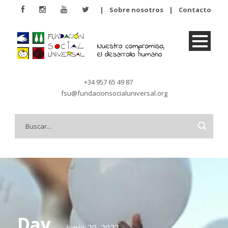
|
Sobre nosotros
|
Contacto
+34 957 65 49 87
fsu@fundacionsocialuniversal.org
Day
junio 29, 2022