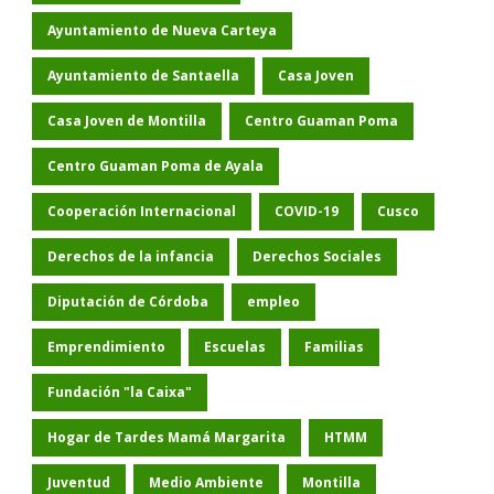
Ayuntamiento de Nueva Carteya
Ayuntamiento de Santaella
Casa Joven
Casa Joven de Montilla
Centro Guaman Poma
Centro Guaman Poma de Ayala
Cooperación Internacional
COVID-19
Cusco
Derechos de la infancia
Derechos Sociales
Diputación de Córdoba
empleo
Emprendimiento
Escuelas
Familias
Fundación "la Caixa"
Hogar de Tardes Mamá Margarita
HTMM
Juventud
Medio Ambiente
Montilla