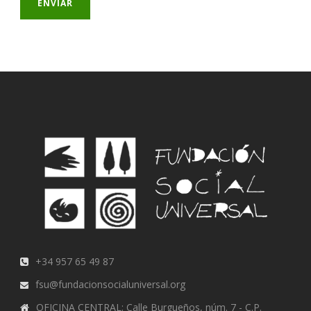
+34 957 65 49 87
fsu@fundacionsocialuniversal.org
OFICINA CENTRAL: Calle Burgueños, núm. 7 - C.P.