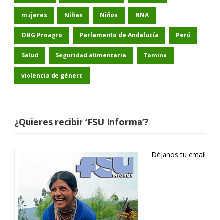
mujeres
Niñas
Niños
NNA
ONG Proagro
Parlamento de Andalucía
Perú
Salud
Seguridad alimentaria
Tomina
violencia de género
¿Quieres recibir ‘FSU Informa’?
Déjanos tu email