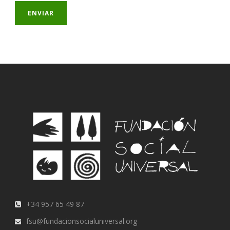
+34 957 65 49 87
fsu@fundacionsocialuniversal.org