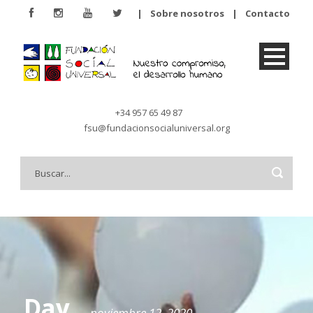
|
Sobre nosotros
|
Contacto
+34 957 65 49 87
fsu@fundacionsocialuniversal.org
Day
noviembre 12, 2020