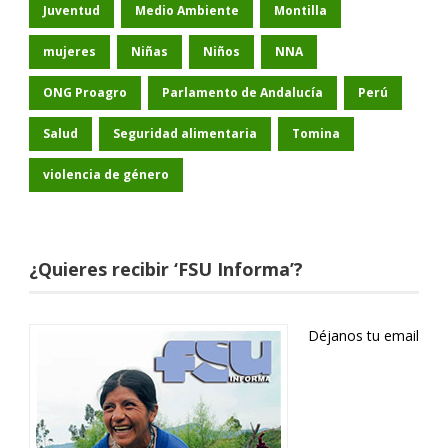
Juventud
Medio Ambiente
Montilla
mujeres
Niñas
Niños
NNA
ONG Proagro
Parlamento de Andalucía
Perú
Salud
Seguridad alimentaria
Tomina
violencia de género
¿Quieres recibir ‘FSU Informa’?
Déjanos tu email