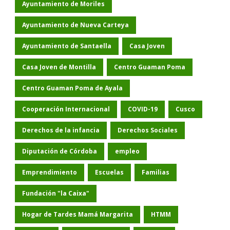
Ayuntamiento de Moriles
Ayuntamiento de Nueva Carteya
Ayuntamiento de Santaella
Casa Joven
Casa Joven de Montilla
Centro Guaman Poma
Centro Guaman Poma de Ayala
Cooperación Internacional
COVID-19
Cusco
Derechos de la infancia
Derechos Sociales
Diputación de Córdoba
empleo
Emprendimiento
Escuelas
Familias
Fundación "la Caixa"
Hogar de Tardes Mamá Margarita
HTMM