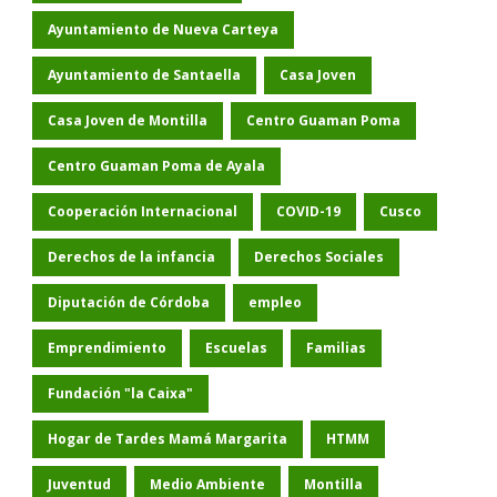
Ayuntamiento de Nueva Carteya
Ayuntamiento de Santaella
Casa Joven
Casa Joven de Montilla
Centro Guaman Poma
Centro Guaman Poma de Ayala
Cooperación Internacional
COVID-19
Cusco
Derechos de la infancia
Derechos Sociales
Diputación de Córdoba
empleo
Emprendimiento
Escuelas
Familias
Fundación "la Caixa"
Hogar de Tardes Mamá Margarita
HTMM
Juventud
Medio Ambiente
Montilla