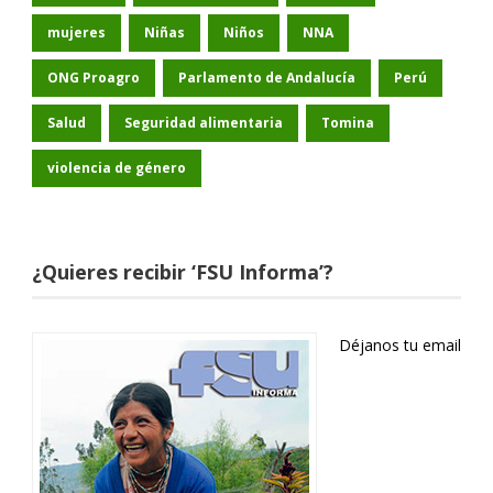
mujeres
Niñas
Niños
NNA
ONG Proagro
Parlamento de Andalucía
Perú
Salud
Seguridad alimentaria
Tomina
violencia de género
¿Quieres recibir ‘FSU Informa’?
Déjanos tu email