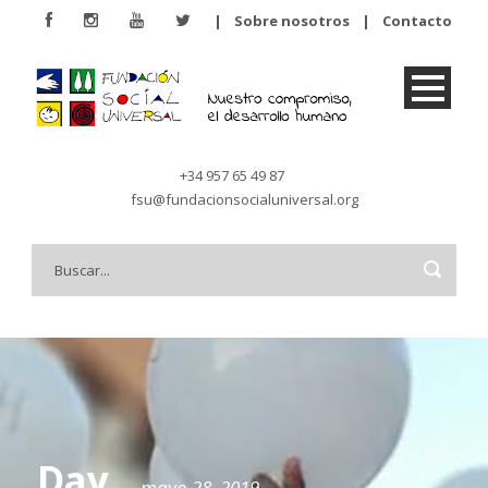
|
Sobre nosotros
|
Contacto
+34 957 65 49 87
fsu@fundacionsocialuniversal.org
Day
mayo 28, 2019