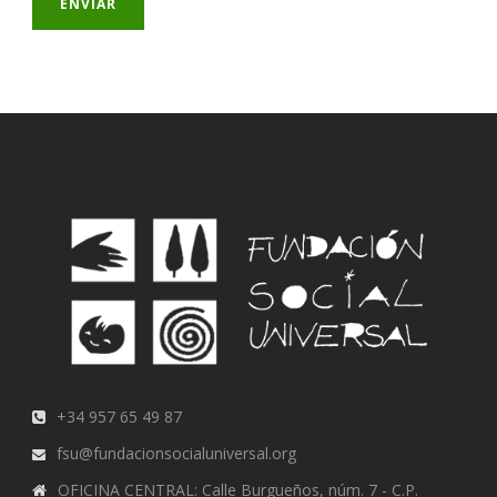
+34 957 65 49 87
fsu@fundacionsocialuniversal.org
OFICINA CENTRAL: Calle Burgueños, núm. 7 - C.P.