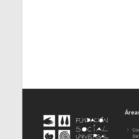
Áreas
Coo
Des