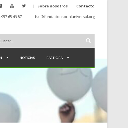
|
Sobre nosotros
|
Contacto
 957 65 49 87
fsu@fundacionsocialuniversal.org
ÉN
NOTICIAS
PARTICIPA