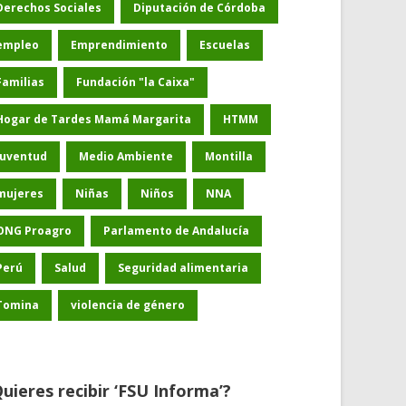
Derechos Sociales
Diputación de Córdoba
empleo
Emprendimiento
Escuelas
Familias
Fundación "la Caixa"
Hogar de Tardes Mamá Margarita
HTMM
Juventud
Medio Ambiente
Montilla
mujeres
Niñas
Niños
NNA
ONG Proagro
Parlamento de Andalucía
Perú
Salud
Seguridad alimentaria
Tomina
violencia de género
uieres recibir ‘FSU Informa’?