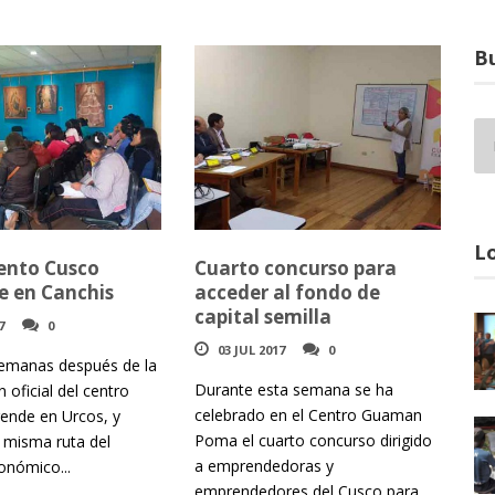
Bu
Lo
ento Cusco
Cuarto concurso para
 en Canchis
acceder al fondo de
capital semilla
7
0
03 JUL 2017
0
semanas después de la
Durante esta semana se ha
 oficial del centro
celebrado en el Centro Guaman
ende en Urcos, y
Poma el cuarto concurso dirigido
a misma ruta del
a emprendedoras y
onómico...
emprendedores del Cusco para...