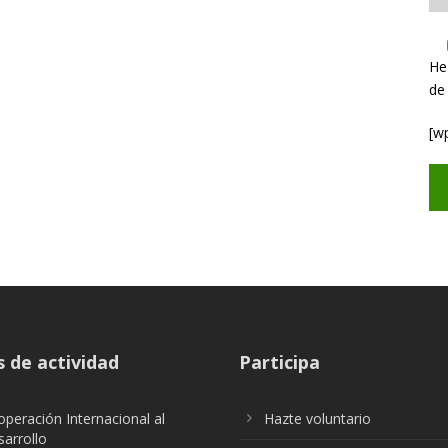
He
de
[w
 de actividad
Participa
peración Internacional al
Hazte voluntario
arrollo