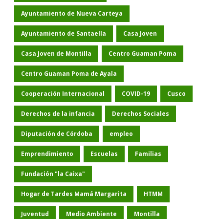
Ayuntamiento de Nueva Carteya
Ayuntamiento de Santaella
Casa Joven
Casa Joven de Montilla
Centro Guaman Poma
Centro Guaman Poma de Ayala
Cooperación Internacional
COVID-19
Cusco
Derechos de la infancia
Derechos Sociales
Diputación de Córdoba
empleo
Emprendimiento
Escuelas
Familias
Fundación "la Caixa"
Hogar de Tardes Mamá Margarita
HTMM
Juventud
Medio Ambiente
Montilla