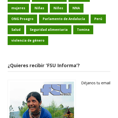
mujeres
Niñas
Niños
NNA
ONG Proagro
Parlamento de Andalucía
Perú
Salud
Seguridad alimentaria
Tomina
violencia de género
¿Quieres recibir ‘FSU Informa’?
Déjanos tu email