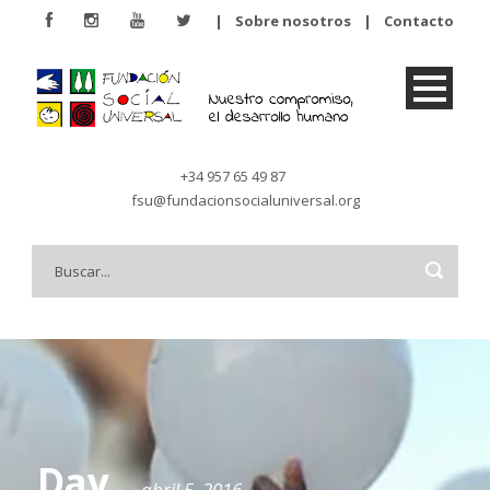
|
Sobre nosotros
|
Contacto
+34 957 65 49 87
fsu@fundacionsocialuniversal.org
Day
abril 5, 2016