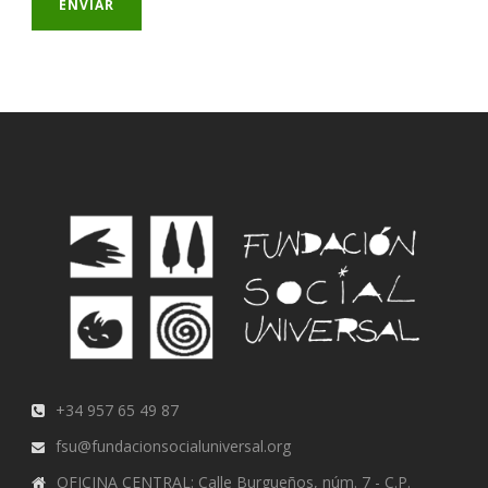
+34 957 65 49 87
fsu@fundacionsocialuniversal.org
OFICINA CENTRAL: Calle Burgueños, núm. 7 - C.P.