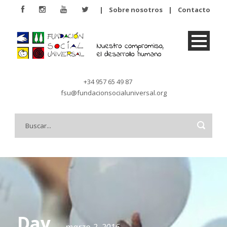
|
Sobre nosotros
|
Contacto
+34 957 65 49 87
fsu@fundacionsocialuniversal.org
Day
marzo 2, 2016