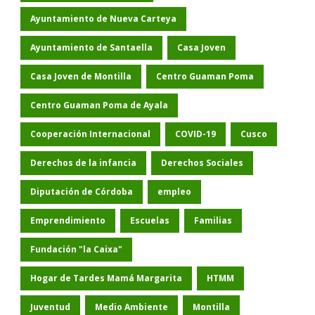
Ayuntamiento de Nueva Carteya
Ayuntamiento de Santaella
Casa Joven
Casa Joven de Montilla
Centro Guaman Poma
Centro Guaman Poma de Ayala
Cooperación Internacional
COVID-19
Cusco
Derechos de la infancia
Derechos Sociales
Diputación de Córdoba
empleo
Emprendimiento
Escuelas
Familias
Fundación "la Caixa"
Hogar de Tardes Mamá Margarita
HTMM
Juventud
Medio Ambiente
Montilla