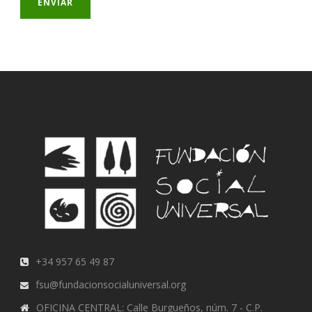
+34 957 65 49 87
fsu@fundacionsocialuniversal.org
OFICINA CENTRAL: Calle Burgueños, núm. 7 - C.P.