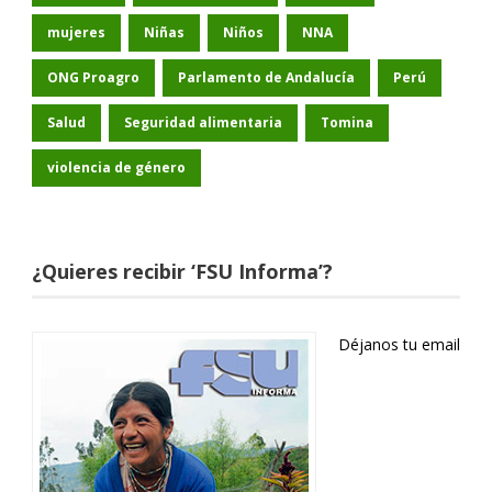
mujeres
Niñas
Niños
NNA
ONG Proagro
Parlamento de Andalucía
Perú
Salud
Seguridad alimentaria
Tomina
violencia de género
¿Quieres recibir ‘FSU Informa’?
Déjanos tu email