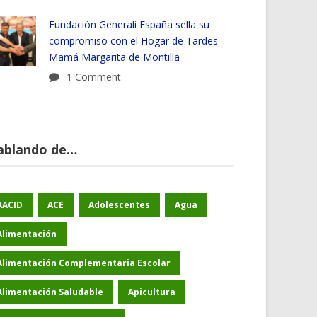
Fundación Generali España sella su
compromiso con el Hogar de Tardes
Mamá Margarita de Montilla
1 Comment
ablando de…
AACID
ACE
Adolescentes
Agua
Alimentación
Alimentación Complementaria Escolar
Alimentación Saludable
Apicultura