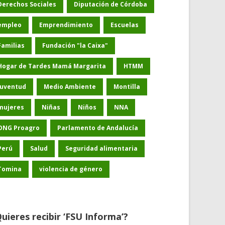
Derechos Sociales
Diputación de Córdoba
empleo
Emprendimiento
Escuelas
Familias
Fundación "la Caixa"
Hogar de Tardes Mamá Margarita
HTMM
Juventud
Medio Ambiente
Montilla
mujeres
Niñas
Niños
NNA
ONG Proagro
Parlamento de Andalucía
Perú
Salud
Seguridad alimentaria
Tomina
violencia de género
uieres recibir ‘FSU Informa’?