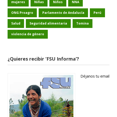
mujeres
Niñas
Niños
NNA
ONG Proagro
Parlamento de Andalucía
Perú
Salud
Seguridad alimentaria
Tomina
violencia de género
¿Quieres recibir ‘FSU Informa’?
Déjanos tu email