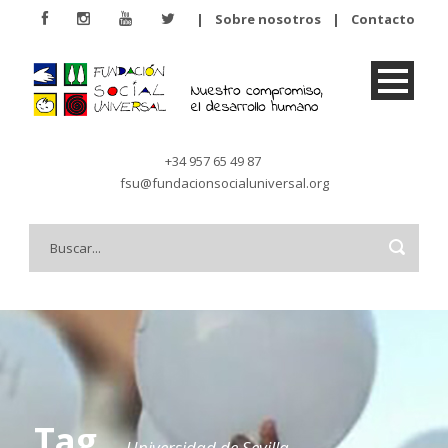
|
Sobre nosotros
|
Contacto
+34 957 65 49 87
fsu@fundacionsocialuniversal.org
Tag
Universidad de Sevilla