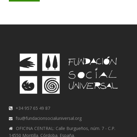
+34 957 65 49 87
fsu@fundacionsocialuniversal.org
OFICINA CENTRAL: Calle Burgueños, núm. 7 - C.P.
14550 Montilla. Córdoba. España.