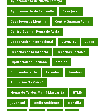
Ayuntamiento de Nueva Carteya
Ayuntamiento de Santaella
Casa Joven
Casa Joven de Montilla
Centro Guaman Poma
Centro Guaman Poma de Ayala
Cooperación Internacional
COVID-19
Cusco
Derechos de la infancia
Derechos Sociales
Diputación de Córdoba
empleo
Emprendimiento
Escuelas
Familias
Fundación "la Caixa"
Hogar de Tardes Mamá Margarita
HTMM
Juventud
Medio Ambiente
Montilla