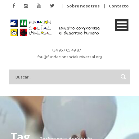
|
Sobre nosotros
|
Contacto
+34 957 65 49 87
fsu@fundacionsocialuniversal.org
Tag
Parlamento Andalucía