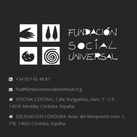
+34 957 65 49 87
fsu@fundacionsocialuniversal.org
OFICINA CENTRAL: Calle Burgueños, núm. 7 - C.P.
14550 Montilla. Córdoba. España.
DELEGACIÓN CÓRDOBA: Avda. del Aeropuerto num. 1,
5ºB. 14002 Córdoba. España.