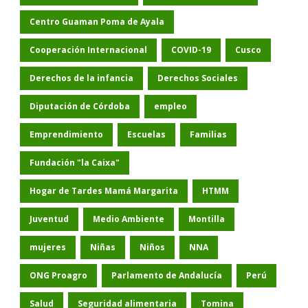
Centro Guaman Poma de Ayala
Cooperación Internacional
COVID-19
Cusco
Derechos de la infancia
Derechos Sociales
Diputación de Córdoba
empleo
Emprendimiento
Escuelas
Familias
Fundación "la Caixa"
Hogar de Tardes Mamá Margarita
HTMM
Juventud
Medio Ambiente
Montilla
mujeres
Niñas
Niños
NNA
ONG Proagro
Parlamento de Andalucía
Perú
Salud
Seguridad alimentaria
Tomina