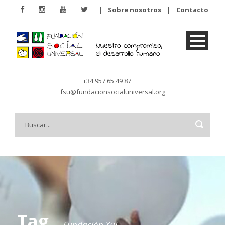
|
Sobre nosotros
|
Contacto
+34 957 65 49 87
fsu@fundacionsocialuniversal.org
Tag
Fundación Xul