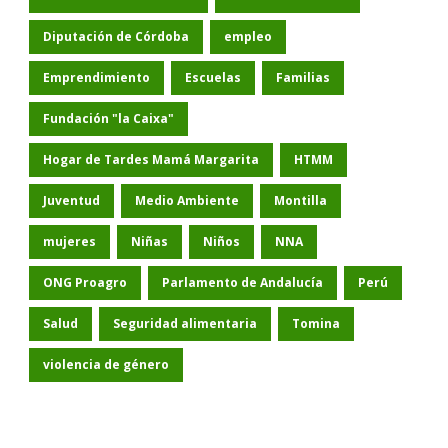
Diputación de Córdoba
empleo
Emprendimiento
Escuelas
Familias
Fundación "la Caixa"
Hogar de Tardes Mamá Margarita
HTMM
Juventud
Medio Ambiente
Montilla
mujeres
Niñas
Niños
NNA
ONG Proagro
Parlamento de Andalucía
Perú
Salud
Seguridad alimentaria
Tomina
violencia de género