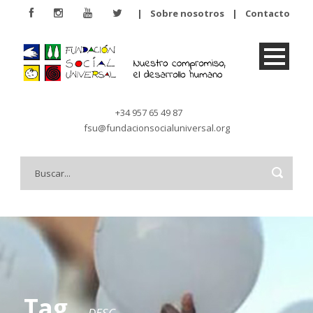
|
Sobre nosotros
|
Contacto
+34 957 65 49 87
fsu@fundacionsocialuniversal.org
Tag
DESC