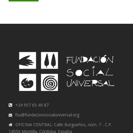
+34 957 65 49 87
fsu@fundacionsocialuniversal.org
OFICINA CENTRAL: Calle Burgueños, núm. 7 - C.P.
14550 Montilla. Córdoba. España.