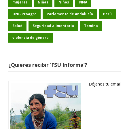
mujeres
Niñas
Niños
NNA
ONG Proagro
Parlamento de Andalucía
Perú
Salud
Seguridad alimentaria
Tomina
violencia de género
¿Quieres recibir ‘FSU Informa’?
Déjanos tu email