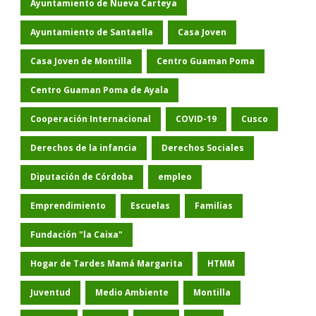
Ayuntamiento de Nueva Carteya
Ayuntamiento de Santaella
Casa Joven
Casa Joven de Montilla
Centro Guaman Poma
Centro Guaman Poma de Ayala
Cooperación Internacional
COVID-19
Cusco
Derechos de la infancia
Derechos Sociales
Diputación de Córdoba
empleo
Emprendimiento
Escuelas
Familias
Fundación "la Caixa"
Hogar de Tardes Mamá Margarita
HTMM
Juventud
Medio Ambiente
Montilla