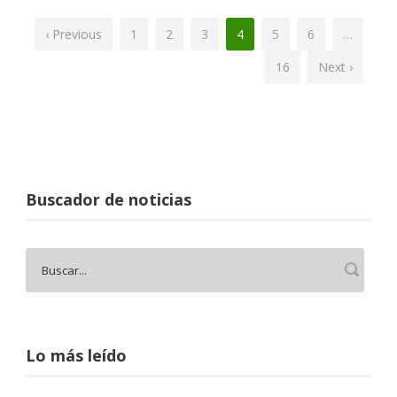
‹ Previous
1
2
3
4
5
6
…
16
Next ›
Buscador de noticias
Lo más leído