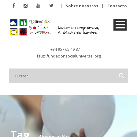
|
Sobre nosotros
|
Contacto
+34 957 65 49 87
fsu@fundacionsocialuniversal.org
Tag
Alimentación