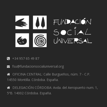
+34 957 65 49 87
fsu@fundacionsocialuniversal.org
OFICINA CENTRAL: Calle Burgueños, núm. 7 - C.P.
14550 Montilla. Córdoba. España.
DELEGACIÓN CÓRDOBA: Avda. del Aeropuerto num. 1,
5ºB. 14002 Córdoba. España.