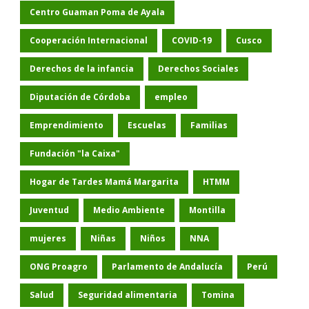
Centro Guaman Poma de Ayala
Cooperación Internacional
COVID-19
Cusco
Derechos de la infancia
Derechos Sociales
Diputación de Córdoba
empleo
Emprendimiento
Escuelas
Familias
Fundación "la Caixa"
Hogar de Tardes Mamá Margarita
HTMM
Juventud
Medio Ambiente
Montilla
mujeres
Niñas
Niños
NNA
ONG Proagro
Parlamento de Andalucía
Perú
Salud
Seguridad alimentaria
Tomina