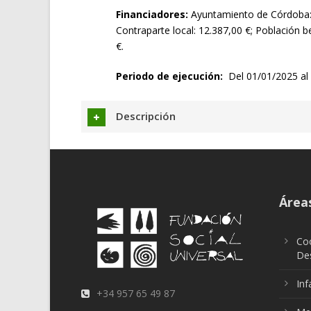
Financiadores:
Ayuntamiento de Córdoba: 5
Contraparte local: 12.387,00 €; Población be
€.
Periodo de ejecución:
Del 01/01/2025 al
Descripción
Áreas
Coo
Des
Inf
+34 957 65 49 87