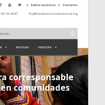
|
Sobre nosotros
|
Contacto
 957 65 49 87
fsu@fundacionsocialuniversal.org
ÉN
NOTICIAS
PARTICIPA
era corresponsable
ca en comunidades