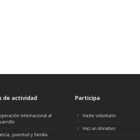
 de actividad
Participa
peración Internacional al
Hazte voluntario
arrollo
Haz un donativo
ancia, juventud y familia