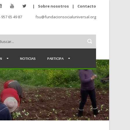
|
Sobre nosotros
|
Contacto
 957 65 49 87
fsu@fundacionsocialuniversal.org
ÉN
NOTICIAS
PARTICIPA