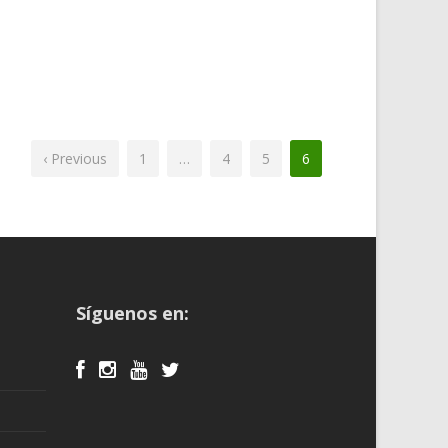
‹ Previous
1
…
4
5
6
Síguenos en: