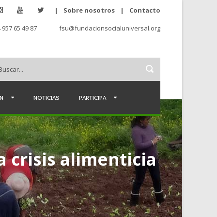
|
Sobre nosotros
|
Contacto
 957 65 49 87
fsu@fundacionsocialuniversal.org
ÉN
NOTICIAS
PARTICIPA
 crisis alimenticia