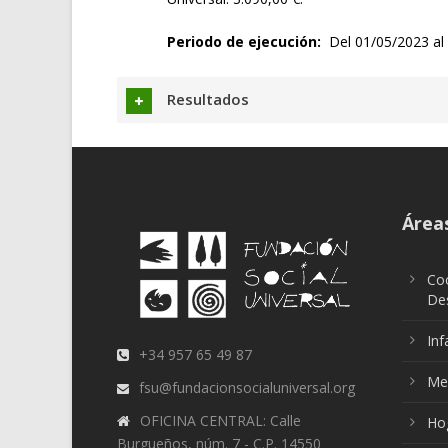
Periodo de ejecución:
Del 01/05/2023 al
Resultados
Áreas
Coo
Des
Inf
+34 957 65 49 87
Me
fsu@fundacionsocialuniversal.org
OFICINA CENTRAL: Calle
Ho
Burgueños, núm. 7 - C.P. 14550