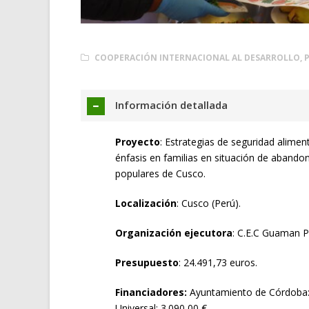
COOPERACIÓN INTERNACIONAL AL DESARROLLO
,
Información detallada
Proyecto
: Estrategias de seguridad alimen
énfasis en familias en situación de abandon
populares de Cusco.
Localización
: Cusco (Perú).
Organización ejecutora
: C.E.C Guaman 
Presupuesto
: 24.491,73 euros.
Financiadores:
Ayuntamiento de Córdoba: 1
Universal: 3.090,00 €.