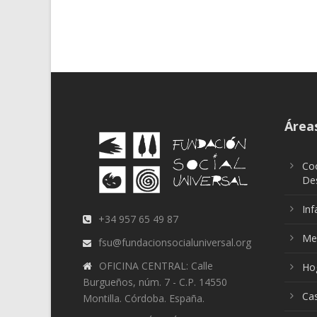
Áreas
Coo
Des
Inf
+34 957 65 49 87
Me
fsu@fundacionsocialuniversal.org
OFICINA CENTRAL: Calle
Ho
Burgueños, núm. 7 - C.P. 14550
Ca
Montilla. Córdoba. España.