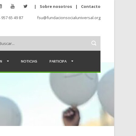
|
Sobre nosotros
|
Contacto
 957 65 49 87
fsu@fundacionsocialuniversal.org
ÉN
NOTICIAS
PARTICIPA