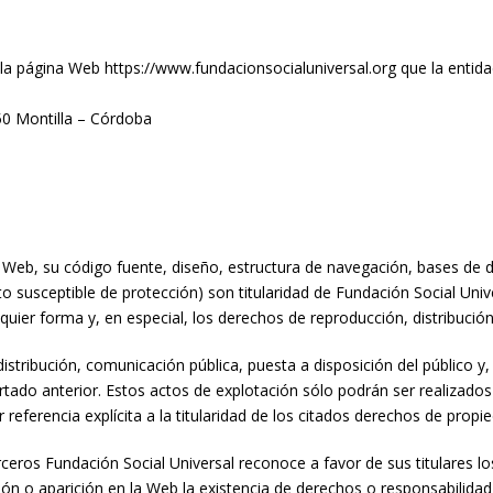
 de la página Web https://www.fundacionsocialuniversal.org que la en
50 Montilla – Córdoba
 Web, su código fuente, diseño, estructura de navegación, bases de d
o susceptible de protección) son titularidad de Fundación Social Univ
uier forma y, en especial, los derechos de reproducción, distribució
istribución, comunicación pública, puesta a disposición del público y,
artado anterior. Estos actos de explotación sólo podrán ser realizado
referencia explícita a la titularidad de los citados derechos de propi
erceros Fundación Social Universal reconoce a favor de sus titulares
ción o aparición en la Web la existencia de derechos o responsabilida