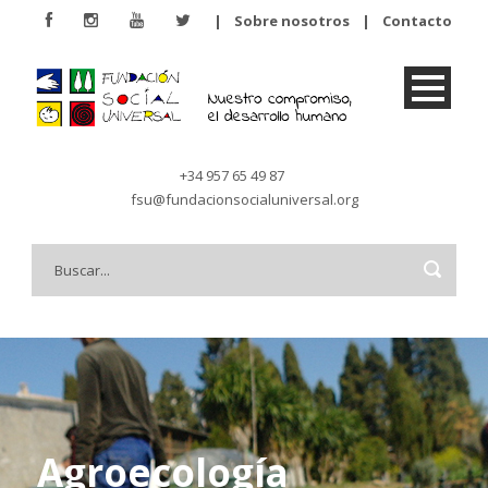
|
Sobre nosotros
|
Contacto
+34 957 65 49 87
fsu@fundacionsocialuniversal.org
Agroecología